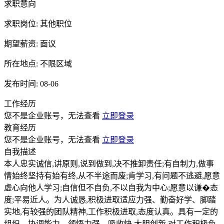
求职意向
求职岗位:
其他职位
期望薪资:
面议
所在地点:
不限区域
发布时间:
08-06
工作经历
您不是企业账号，无法查看
立即登录
教育经历
您不是企业账号，无法查看
立即登录
自我描述
本人忠实诚信,讲原则,说到做到,决不推卸责任;有自制力,做事
情始终坚持有始有终,从不半途而废;肯学习,有问题不逃避,愿意
虚心向他人学习;自信但不自负,不以自我为中心;愿意以谦�态
度;平易近人。为人诚恳,积极进取适应力强、勤奋好学、脚踏
实地,有较强的团队精神,工作积极进取,态度认真。具有一定的
组织、协调能力、领悟力强、吸收快,大胆创新,对工作积极负